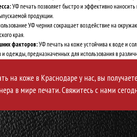
сса:
УФ печать позволяет быстро и эффективно наносить 
ыпускаемой продукции.
ользование УФ чернил сокращает воздействие на окружаю
кого края.
шних факторов:
УФ печать на коже устойчива к воде и со
в и одежды, предназначенных для использования в различн
ь на коже в Краснодаре у нас, вы получает
нера в мире печати. Свяжитесь с нами сегодн